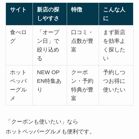
サイト
新店の探
特徴
こんな人
しやすさ
に
食べロ
「オープ
口コミ・
まず新店
グ
ン日」で
点数が豊
を効率よ
絞り込め
富
く探した
る
い
ホット
NEW OP
クーポ
予約しつ
ペッパ
EN特集あ
ン・予約
つお得に
ーグル
り
特典が豊
使いたい
メ
富
「クーポンも使いたい」なら
ホットペッパーグルメも便利です。