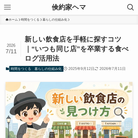
倹約家ヘマ
ホーム
時間をつくる
暮らしの仕組み化
新しい飲食店を手軽に探すコツ
2026
｜“いつも同じ店”を卒業する食べ
7/11
ログ活用法
2025年9月12日
2026年7月11日
時間をつくる
暮らしの仕組み化